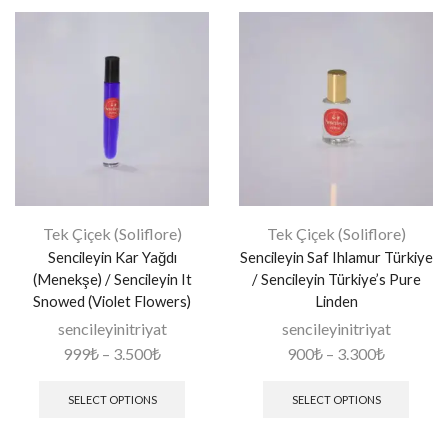
Tek Çiçek (Soliflore)
Tek Çiçek (Soliflore)
Sencileyin Kar Yağdı
Sencileyin Saf Ihlamur Türkiye
(Menekşe) / Sencileyin It
/ Sencileyin Türkiye’s Pure
Snowed (Violet Flowers)
Linden
sencileyinitriyat
sencileyinitriyat
999
₺
–
3.500
₺
900
₺
–
3.300
₺
SELECT OPTIONS
SELECT OPTIONS