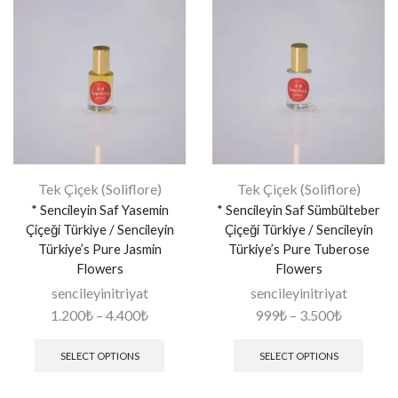
Tek Çiçek (Soliflore)
Tek Çiçek (Soliflore)
* Sencileyin Saf Yasemin
* Sencileyin Saf Sümbülteber
Çiçeği Türkiye / Sencileyin
Çiçeği Türkiye / Sencileyin
Türkiye’s Pure Jasmin
Türkiye’s Pure Tuberose
Flowers
Flowers
sencileyinitriyat
sencileyinitriyat
1.200
₺
–
4.400
₺
999
₺
–
3.500
₺
SELECT OPTIONS
SELECT OPTIONS