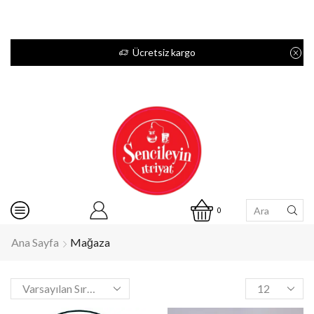
Ücretsiz kargo
0
Ana Sayfa
Mağaza