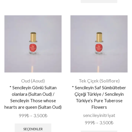
Oud (Aoud)
Tek Çiçek (Soliflore)
* Sencileyin Gönlü Sultan
* Sencileyin Saf Sümbülteber
olanlara (Sultan Oud) /
Çiçeği Türkiye / Sencileyin
Sencileyin Those whose
Türkiye’s Pure Tuberose
hearts are queen (Sultan Oud)
Flowers
sencileyinitriyat
999
₺
–
3.500
₺
999
₺
–
3.500
₺
SEÇENEKLER