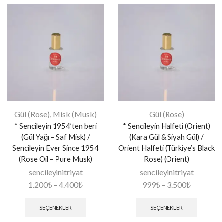
Gül (Rose)
,
Misk (Musk)
Gül (Rose)
* Sencileyin 1954’ten beri
* Sencileyin Halfeti (Orient)
(Gül Yağı – Saf Misk) /
(Kara Gül & Siyah Gül) /
Sencileyin Ever Since 1954
Orient Halfeti (Türkiye’s Black
(Rose Oil – Pure Musk)
Rose) (Orient)
sencileyinitriyat
sencileyinitriyat
1.200
₺
–
4.400
₺
999
₺
–
3.500
₺
SEÇENEKLER
SEÇENEKLER