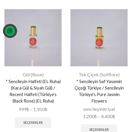
Gül (Rose)
Tek Çiçek (Soliflore)
* Sencileyin Halfeti (EL Ruha)
* Sencileyin Saf Yasemin
(Kara Gül & Siyah Gül) /
Çiçeği Türkiye / Sencileyin
Recent Halfeti (Türkiye’s
Türkiye’s Pure Jasmin
Black Rose) (EL Ruha)
Flowers
sencileyinitriyat
999
₺
–
1.950
₺
1.200
₺
–
4.400
₺
SEÇENEKLER
SEÇENEKLER