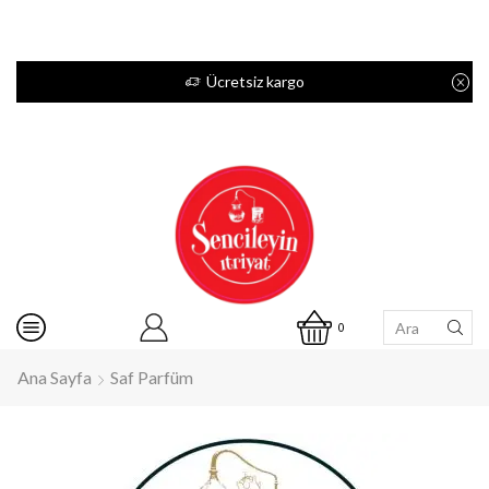
Ücretsiz kargo
0
Ana Sayfa
Saf Parfüm