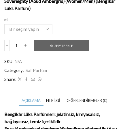
Sovereignty (Aoud Ambergris) (Women/Men) (Bengikar
Luks Parfum)
ml
SEPETE EKLE
SKU:
N/A
Category:
Saf Parfüm
Share:
AÇIKLAMA
EK BILGI
DEĞERLENDIRMELER (0)
Bengikâr Lüks Parfümleri; jelatinsiz, kimyasalsız,
bağlayıcısız, temiz içeriklidir.
En eski geleneksel demleme/dinlendirme yöntemi ile (6 ay