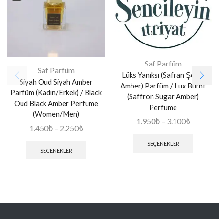
Saf Parfüm
Saf Parfüm
Lüks Yanıksı (Safran Şeker
Siyah Oud Siyah Amber
Amber) Parfüm / Lux Burnt
Parfüm (Kadın/Erkek) / Black
(Saffron Sugar Amber)
Oud Black Amber Perfume
Perfume
(Women/Men)
1.950
₺
–
3.100
₺
1.450
₺
–
2.250
₺
SEÇENEKLER
SEÇENEKLER