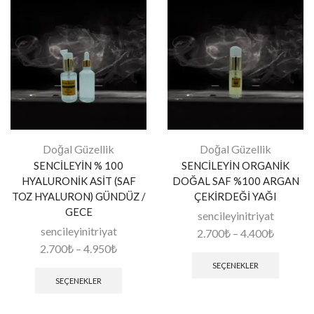
Doğal Güzellik
Doğal Güzellik
SENCİLEYİN % 100
SENCİLEYİN ORGANİK
HYALURONİK ASİT (SAF
DOĞAL SAF %100 ARGAN
TOZ HYALURON) GÜNDÜZ /
ÇEKİRDEĞİ YAĞI
GECE
sencileyinitriyat
sencileyinitriyat
2.700
₺
–
4.400
₺
2.700
₺
–
4.950
₺
SEÇENEKLER
SEÇENEKLER