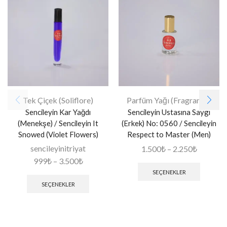
Tek Çiçek (Soliflore)
Parfüm Yağı (Fragrance)
Sencileyin Kar Yağdı
Sencileyin Ustasına Saygı
(Menekşe) / Sencileyin It
(Erkek) No: 0560 / Sencileyin
Snowed (Violet Flowers)
Respect to Master (Men)
sencileyinitriyat
1.500
₺
–
2.250
₺
999
₺
–
3.500
₺
SEÇENEKLER
SEÇENEKLER