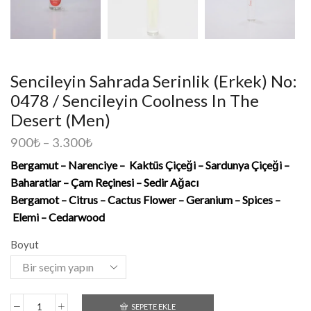
Sencileyin Sahrada Serinlik (Erkek) No:
0478 / Sencileyin Coolness In The
Desert (Men)
900
₺
–
3.300
₺
Bergamut – Narenciye
–
Kaktüs Çiçeği
– Sardunya Çiçeği –
Baharatlar – Çam Reçinesi – Sedir Ağacı
Bergamot – Citrus
– Cactus Flower
– Geranium – Spices –
Elemi – Cedarwood
Boyut
SEPETE EKLE