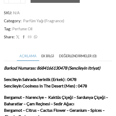
SKU:
N/A
Category:
Parfüm Yağı (Fragrance)
Tag:
Perfume Oil
Share:
AÇIKLAMA
EK BILGI
DEĞERLENDIRMELER (0)
Barkod Numarası: 8684166130478 (Sencileyin Itriyat)
Sencileyin Sahrada Serinlik (Erkek) : 0478
Sencileyin
Coolness In The Desert (Men) : 0478
Bergamut – Narenciye
–
Kaktüs Çiçeği
– Sardunya Çiçeği –
Baharatlar – Çam Reçinesi – Sedir Ağacı
Bergamot – Citrus
– Cactus Flower
– Geranium – Spices –