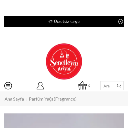
Ücretsiz kargo
0
Ana Sayfa
Parfüm Yağı (Fragrance)